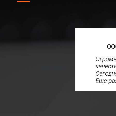
ОО
Кард"
Огромн
адовало не только
качест
 но и отношение к
Сегодн
ои требования и
Еще ра
ный результат
 и хотела!
читать далее