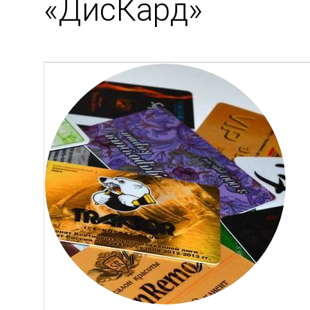
«ДисКард»