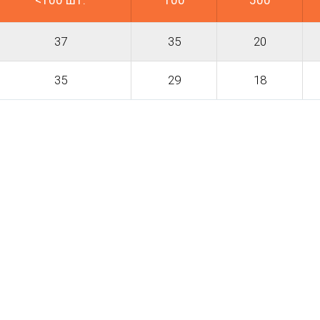
<100 шт.
100
500
37
35
20
35
29
18