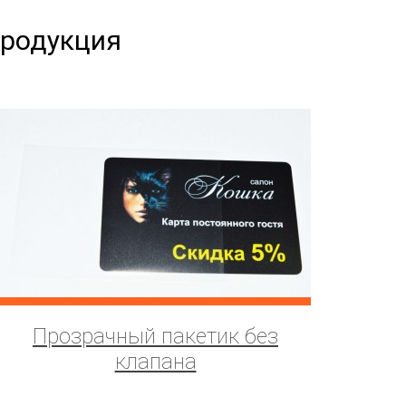
продукция
Прозрачный пакетик без
клапана