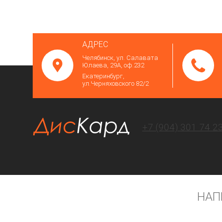
АДРЕС
Челябинск, ул. Салавата
Юлаева, 29А, оф.232
Екатеринбург,
ул.Черняховского 82/2
+7 (904) 301 74 2
НАП