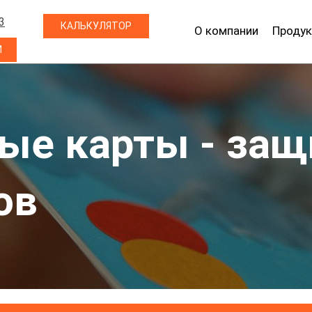
3
КАЛЬКУЛЯТОР
О компании
Продук
М
ые карты - защ
ов