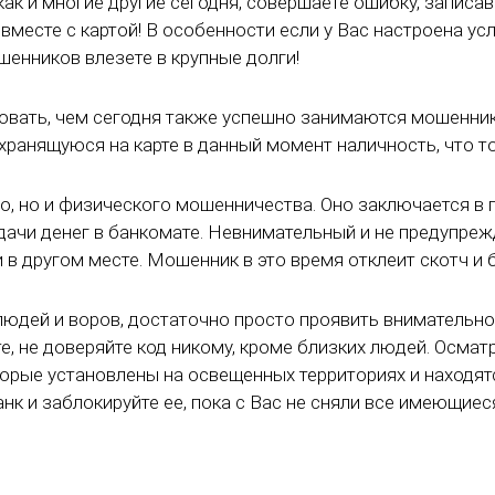
как и многие другие сегодня, совершаете ошибку, записав 
вместе с картой! В особенности если у Вас настроена ус
шенников влезете в крупные долги!
ать, чем сегодня также успешно занимаются мошенники. 
хранящуюся на карте в данный момент наличность, что т
, но и физического мошенничества. Оно заключается в п
ачи денег в банкомате. Невнимательный и не предупреж
 в другом месте. Мошенник в это время отклеит скотч и
людей и воров, достаточно просто проявить внимательно
е, не доверяйте код никому, кроме близких людей. Осмат
торые установлены на освещенных территориях и находя
нк и заблокируйте ее, пока с Вас не сняли все имеющиес