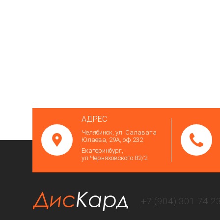
АДРЕС
Челябинск, ул. Салавата
Юлаева, 29А, оф.232
Екатеринбург,
ул.Черняховского 82/2
+7 (904) 301 74 2